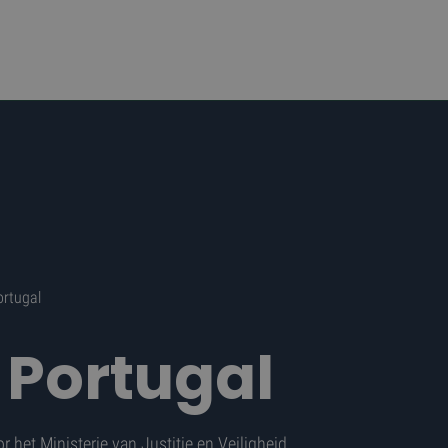
ortugal
g Portugal
or het
Ministerie van Justitie en Veiligheid