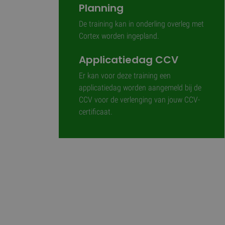
Planning
De training kan in onderling overleg met
Cortex worden ingepland.
Applicatiedag CCV
Er kan voor deze training een
applicatiedag worden aangemeld bij de
CCV voor de verlenging van jouw CCV-
certificaat.