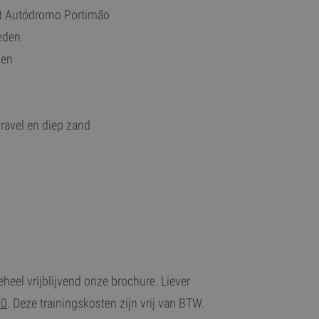
et Autódromo Portimão
heden
gen
ravel en diep zand
eheel vrijblijvend onze brochure. Liever
60
. Deze trainingskosten zijn vrij van BTW.