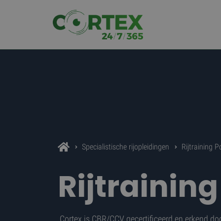
Specialistische rijopleidingen
Rijtraining P
Rijtrainin
Cortex is
CBR/CCV gecertificeerd
en erkend do