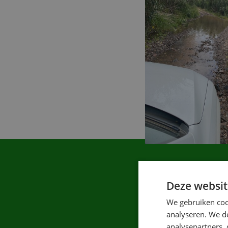
"Je weet ze
Deze websit
hoevee
We gebruiken coo
analyseren. We de
analysepartners,