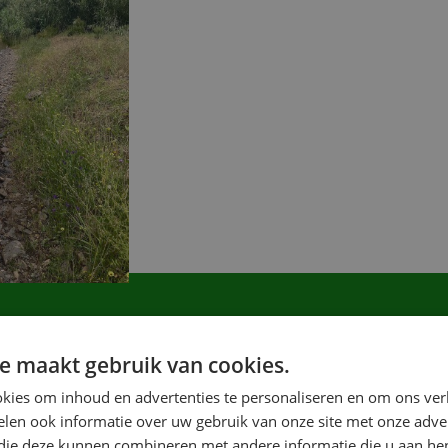
ker dat de auto gaat kantelen. En toch gebeurt dat niet. 
e maakt gebruik van cookies.
l meer je op een gecontroleerde manier met een auto kunt
kies om inhoud en advertenties te personaliseren en om ons ver
len ook informatie over uw gebruik van onze site met onze adver
 die deze kunnen combineren met andere informatie die u aan hen