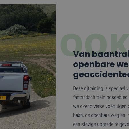
OOK
Van baantrai
openbare we
geaccidentee
Deze rijtraining is speciaal
fantastisch trainingsgebied
we over diverse voertuigen 
baan, de openbare weg én in
een stevige upgrade te geven