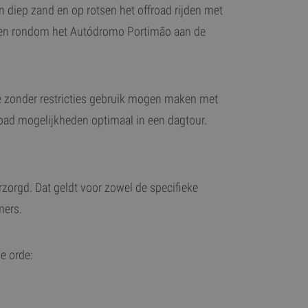
n diep zand en op rotsen het offroad rijden met
 en rondom het Autódromo Portimão aan de
sessiestatus te
d om
ouTube-video's die
ytics - wat een
n of de
alyseservice van
 van de YouTube-
rs te onderscheiden
s klant-ID. Het is
we zonder restricties gebruik mogen maken met
ebruikt om
tics en wordt
voor de
 request rate).
oad mogelijkheden optimaal in een dagtour.
d om weergaven van
slaat een unieke
en wordt gebruikt
rzorgd. Dat geldt voor zowel de specifieke
mers.
e orde: