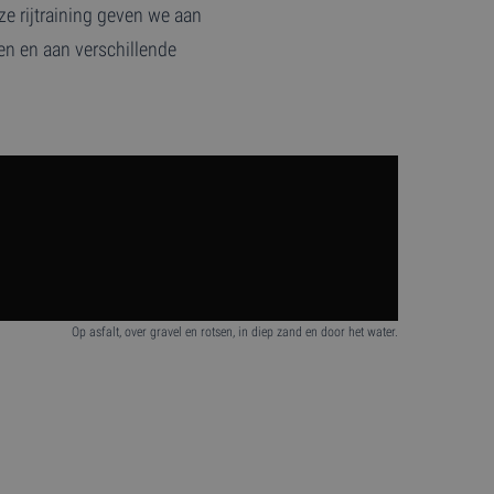
Deze rijtraining geven we aan
ven en aan verschillende
Op asfalt, over gravel en rotsen, in diep zand en door het water.