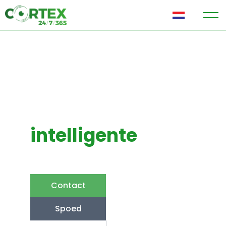
NL
Welkom bij Cortex
Dé innovatieve
specialist in
intelligente
veiligheid
Contact
Spoed