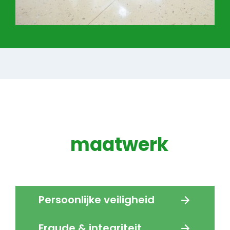
Cortex 24/7/365
Altijd
maatwerk
.
Persoonlijke veiligheid
Fraude & integriteit