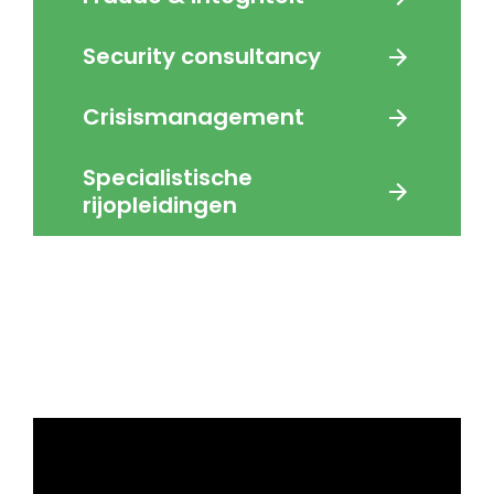
Security consultancy
Crisismanagement
Specialistische
rijopleidingen