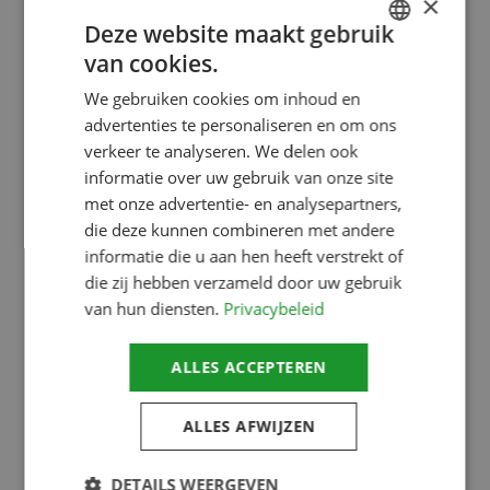
×
Deze website maakt gebruik
van cookies.
Cortex is 24/7/365 bereikbaar en
DUTCH
We gebruiken cookies om inhoud en
beschikbaar
ENGLISH
advertenties te personaliseren en om ons
Ook als u geen klant bij ons bent, maar wél met een
verkeer te analyseren. We delen ook
acute dreiging te maken krijgt, staan wij met een
informatie over uw gebruik van onze site
met onze advertentie- en analysepartners,
multidisciplinair team van zeer ervaren professionals
die deze kunnen combineren met andere
direct met ons team voor u klaar.
informatie die u aan hen heeft verstrekt of
die zij hebben verzameld door uw gebruik
Waarmee kunnen we u
van hun diensten.
Privacybeleid
helpen?
ALLES ACCEPTEREN
ALLES AFWIJZEN
DETAILS WEERGEVEN