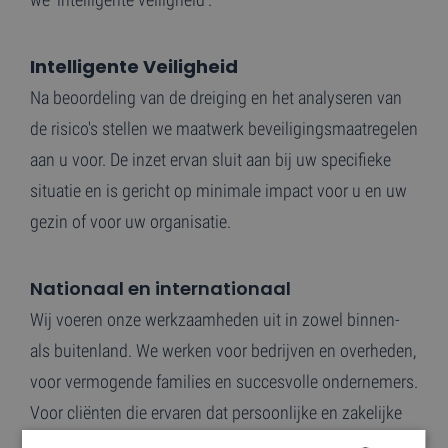
Intelligente Veiligheid
Na beoordeling van de dreiging en het analyseren van
de risico's stellen we maatwerk beveiligingsmaatregelen
aan u voor. De inzet ervan sluit aan bij uw specifieke
situatie en is gericht op minimale impact voor u en uw
gezin of voor uw organisatie.
Nationaal en internationaal
Wij voeren onze werkzaamheden uit in zowel binnen-
als buitenland. We werken voor bedrijven en overheden,
voor vermogende families en succesvolle ondernemers.
Voor cliënten die ervaren dat persoonlijke en zakelijke
veiligheid geen vanzelfsprekendheid is.