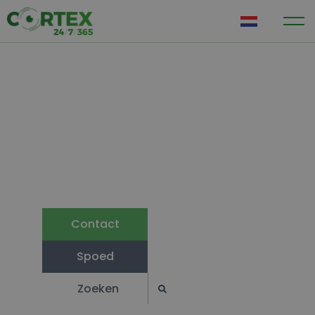
NL
Cortex is 24/7/365 bereikbaar én
beschikbaar
Contact
Cortex is erkend door het Ministerie van
Justitie en Veiligheid
Contact
Spoed