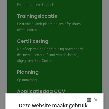
Een dag of een dagdeel.
Trainingslocatie
De training vindt plaats op een afgesloten
oefencentrum.
Certificering
Na afloop van de Baantraining ontvangt de
deelnemer een certificaat van deelname,
afgegeven door Cortex.
Planning
Op aanvraag.
Applicatiedag CCV
×
Niet van toepassing.
Deze website maakt gebruik