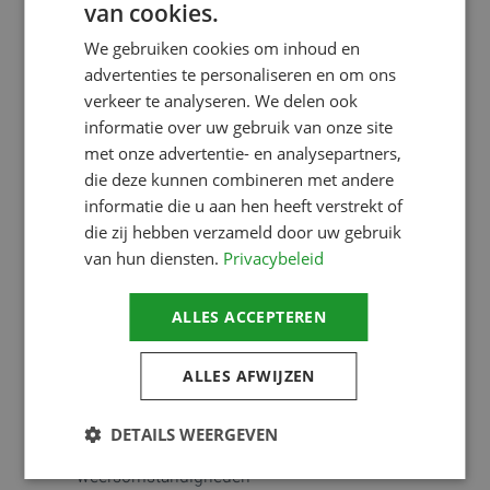
van cookies.
DUTCH
We gebruiken cookies om inhoud en
ENGLISH
advertenties te personaliseren en om ons
Programma
verkeer te analyseren. We delen ook
informatie over uw gebruik van onze site
Van onze klanten horen we dat ze onze opleidingen als
met onze advertentie- en analysepartners,
de meest leerzame ervaren. Onze instructeurs kijken
die deze kunnen combineren met andere
naar jouw werksituatie en maken daarop een plan van
informatie die u aan hen heeft verstrekt of
aanpak. Ons doel is dat jij zo het maximale uit de
die zij hebben verzameld door uw gebruik
van hun diensten.
Privacybeleid
Maatwerk Baantraining kunt halen. De volgende
onderdelen komen in het programma aan de orde:
ALLES ACCEPTEREN
Kennismaking en bespreken baantraining
ALLES AFWIJZEN
Theorie d.m.v. een presentatie
DETAILS WEERGEVEN
Voertuigbediening en -beheersing in extremere
weersomstandigheden