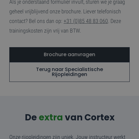
Als je onderstaand formulier invult, sturen we je graag
v
b
geheel vrijblijvend onze brochure. Liever telefonisch
b
to
contact? Bel ons dan op:
+31 (0)85 48 83 060
. Deze
Google Privacy Policy
ve
p
e
trainingskosten zijn vrij van BTW.
in
z
v
w
g
Brochure aanvragen
in
t
se
Terug naar Specialistische
Rijopleidingen
Aanbieder /
Naam
Vervaldatum
Aanbieder
Domein
Naam
Vervaldatum
Omschrijving
/ Domein
__Secure-ROLLOUT_TOKEN
.youtube.com
5 maanden 4
weken
_ga_EXZHEJ33W3
.cortex.nl
1 jaar 1
Deze cookie word
Aanbieder /
De
extra
van Cortex
Naam
Vervaldatum
Omsc
maand
gebruikt door
Domein
collection_sort_random_seed
.www.cortex.nl
Sessie
Google Analytics
om de sessiestatu
VISITOR_INFO1_LIVE
5 maanden 4
Deze
Google LLC
te behouden.
weken
door
.youtube.com
inge
Onze rijopleidingen zijn uniek. Jouw instructeur werkt
_ga
1 jaar 1
Deze cookienaam
Google