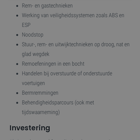
Rem- en gastechnieken
Strikt noodzakelijk
Prestatie
Targeting
Werking van veiligheidssystemen zoals ABS en
Functioneel
Niet-geclassificeerd
ESP
Strikt noodzakelijke cookies maken de
Noodstop
kernfunctionaliteiten van de website mogelijk, zoals
gebruikersaanmelding en accountbeheer. De
Stuur-, rem- en uitwijktechnieken op droog, nat en
website kan niet goed worden gebruikt zonder de
strikt noodzakelijke cookies.
glad wegdek
Aanbieder /
Naam
Vervaldatum
O
Remoefeningen in een bocht
Domein
Handelen bij overstuurde of onderstuurde
VISITOR_PRIVACY_METADATA
5 maanden 4
D
YouTube
weken
w
.youtube.com
voertuigen
g
d
t
Bermremmingen
v
g
Behendigheidsparcours (ook met
p
v
tijdswaarneming)
in
de
sl
Investering
re
g
o
t