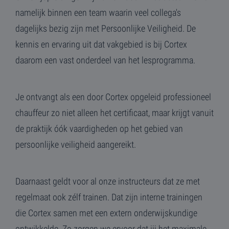
gebr
maand
is gekoppeld aan
LLC
bij 
namelijk binnen een team waarin veel collega's
Google Universal
.cortex.nl
YouT
Analytics - wat ee
in si
dagelijks bezig zijn met Persoonlijke Veiligheid. De
belangrijke updat
inge
is van de meer
ook 
algemeen
kennis en ervaring uit dat vakgebied is bij Cortex
webs
gebruikte
nieu
analyseservice va
vers
daarom een vast onderdeel van het lesprogramma.
Google. Deze
YouT
cookie wordt
gebru
gebruikt om uniek
gebruikers te
_gat_gtag_UA_155160837_1
.cortex.nl
53 seconden
Deze
onderscheiden
onde
Je ontvangt als een door Cortex opgeleid professioneel
door een
Goog
willekeurig
word
chauffeur zo niet alleen het certificaat, maar krijgt vanuit
gegenereerd
verz
nummer toe te
bepe
de praktijk óók vaardigheden op het gebied van
wijzen als klant-ID
reque
Het is opgenomen
in elk
persoonlijke veiligheid aangereikt.
YSC
Sessie
Deze
Google LLC
paginaverzoek op
door
.youtube.com
een site en wordt
inge
gebruikt om
weer
bezoekers-, sessie
inges
en
Daarnaast geldt voor al onze instructeurs dat ze met
te h
campagnegegeven
te berekenen voor
regelmaat ook zélf trainen. Dat zijn interne trainingen
de
analyserapporten
die Cortex samen met een extern onderwijskundige
van de site.
ontwikkelde. Zo zorgen we ervoor dat jij het maximale
_gid
1 dag
Deze cookie word
Google