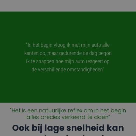
"Door de
"In het begin vloog ik met mijn auto alle
instruc
kanten op, maar gedurende de dag begon
gladhei
ik te snappen hoe mijn auto reageert op
langzame
de verschillende omstandigheden"
"Het is een natuurlijke reflex om in het begin
alles precies verkeerd te doen"
Ook bij lage snelheid kan