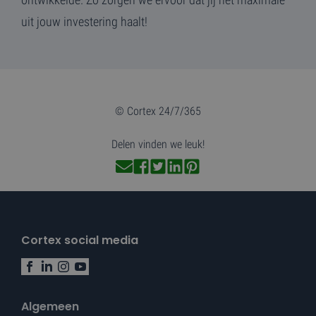
geplaatst door
LLC
Google Analytics.
uit jouw investering haalt!
.cortex.nl
Het slaat een
unieke waarde op
voor elke bezocht
pagina en werkt
deze bij en wordt
gebruikt om
paginaweergaven
te tellen en bij te
houden.
© Cortex 24/7/365
Delen vinden we leuk!
Cortex social media
Algemeen