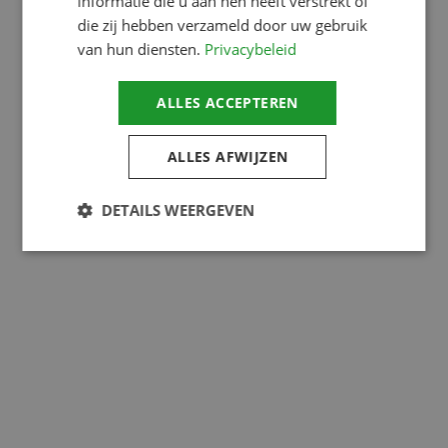
informatie die u aan hen heeft verstrekt of
Versturen
die zij hebben verzameld door uw gebruik
van hun diensten.
Privacybeleid
ALLES ACCEPTEREN
ALLES AFWIJZEN
DETAILS WEERGEVEN
Strikt noodzakelijk
Prestatie
Targeting
Functioneel
Niet-geclassificeerd
Strikt noodzakelijke cookies maken de
kernfunctionaliteiten van de website mogelijk, zoals
gebruikersaanmelding en accountbeheer. De
website kan niet goed worden gebruikt zonder de
strikt noodzakelijke cookies.